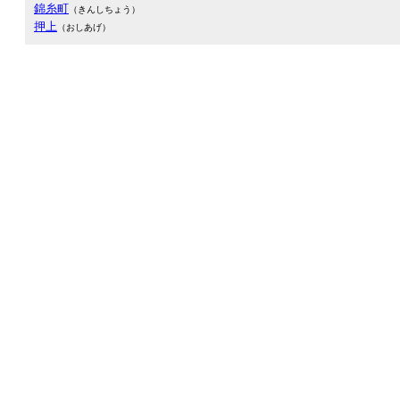
錦糸町
（きんしちょう）
押上
（おしあげ）