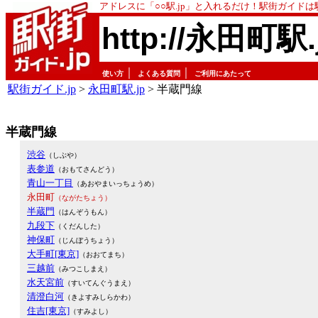
アドレスに「○○駅.jp」と入れるだけ！駅街ガイド
http://永田町駅.
｜
｜
使い方
よくある質問
ご利用にあたって
駅街ガイド.jp
>
永田町駅.jp
> 半蔵門線
半蔵門線
渋谷
（しぶや）
表参道
（おもてさんどう）
青山一丁目
（あおやまいっちょうめ）
永田町
（ながたちょう）
半蔵門
（はんぞうもん）
九段下
（くだんした）
神保町
（じんぼうちょう）
大手町[東京]
（おおてまち）
三越前
（みつこしまえ）
水天宮前
（すいてんぐうまえ）
清澄白河
（きよすみしらかわ）
住吉[東京]
（すみよし）