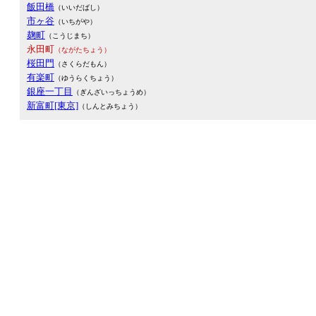
飯田橋
（いいだばし）
市ヶ谷
（いちがや）
麹町
（こうじまち）
永田町
（ながたちょう）
桜田門
（さくらだもん）
有楽町
（ゆうらくちょう）
銀座一丁目
（ぎんざいっちょうめ）
新富町[東京]
（しんとみちょう）