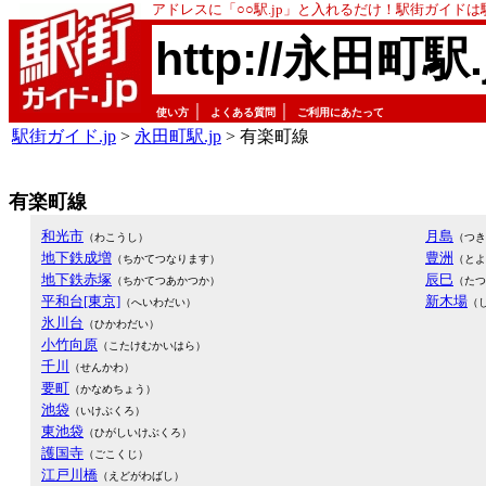
アドレスに「○○駅.jp」と入れるだけ！駅街ガイド
http://永田町駅.
｜
｜
使い方
よくある質問
ご利用にあたって
駅街ガイド.jp
>
永田町駅.jp
> 有楽町線
有楽町線
和光市
月島
（わこうし）
（つき
地下鉄成増
豊洲
（ちかてつなります）
（とよ
地下鉄赤塚
辰巳
（ちかてつあかつか）
（たつ
平和台[東京]
新木場
（へいわだい）
（
氷川台
（ひかわだい）
小竹向原
（こたけむかいはら）
千川
（せんかわ）
要町
（かなめちょう）
池袋
（いけぶくろ）
東池袋
（ひがしいけぶくろ）
護国寺
（ごこくじ）
江戸川橋
（えどがわばし）